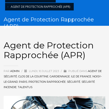
HORAIRES
AGENT DE PROTECTION RAPPROCHÉE (APR)
Lun - Ven 9:00AM - 6:00PM
Sam - 9:00AM-5:00PM
Agent de Protection Rapprochée
Dimanche sur rendez-vous uniquement!
(APR)
Agent de Protection
Rapprochée (APR)
PAR
ADMIN
/
LUNDI, 10 JUILLET 2023
/
PUBLIÉ DANS
AGENT DE
SÉCURITÉ
,
CLOS DE LA COURTINE
,
GARDIENNAGE
,
ILE DE FRANCE
,
NOISY-
LE-GRAND
,
PARIS
,
PROTECTION RAPPROCHÉE
,
SÉCURITÉ
,
SÉCURITÉ
INCENDIE
,
TALENTUS