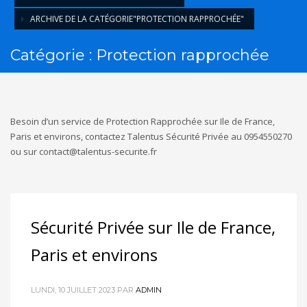
HORAIRES
ARCHIVE DE LA CATÉGORIE"PROTECTION RAPPROCHÉE"
Lun - Ven 9:00AM - 6:00PM
Sam - 9:00AM-5:00PM
Catégorie : Protection rapprochée
Dimanche sur rendez-vous uniquement!
Besoin d’un service de Protection Rapprochée sur Ile de France,
Paris et environs, contactez Talentus Sécurité Privée au 0954550270
ou sur contact@talentus-securite.fr
Sécurité Privée sur Ile de France,
Paris et environs
LUNDI, 10 JUILLET 2023
PAR
ADMIN