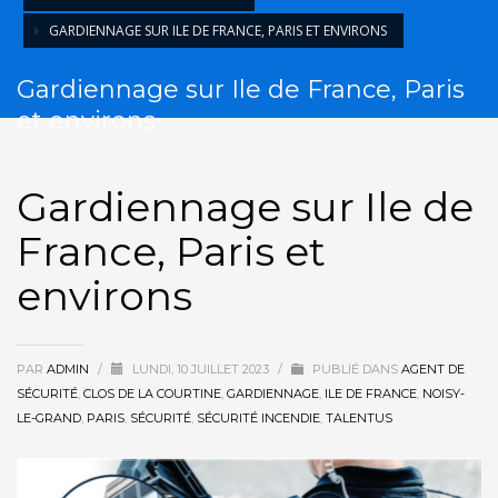
HORAIRES
GARDIENNAGE SUR ILE DE FRANCE, PARIS ET ENVIRONS
Lun - Ven 9:00AM - 6:00PM
Sam - 9:00AM-5:00PM
Gardiennage sur Ile de France, Paris
Dimanche sur rendez-vous uniquement!
et environs
Gardiennage sur Ile de
France, Paris et
environs
PAR
ADMIN
/
LUNDI, 10 JUILLET 2023
/
PUBLIÉ DANS
AGENT DE
SÉCURITÉ
,
CLOS DE LA COURTINE
,
GARDIENNAGE
,
ILE DE FRANCE
,
NOISY-
LE-GRAND
,
PARIS
,
SÉCURITÉ
,
SÉCURITÉ INCENDIE
,
TALENTUS