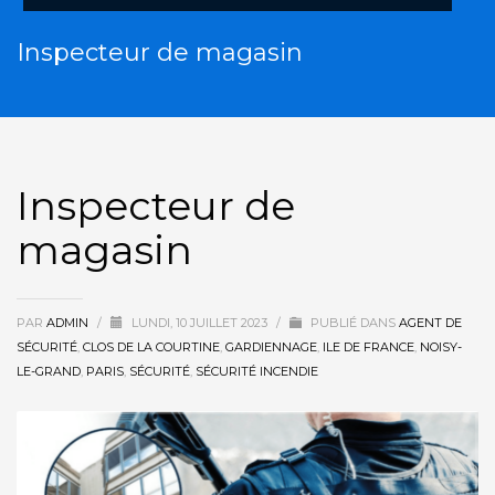
HORAIRES
Inspecteur de magasin
Lun - Ven 9:00AM - 6:00PM
Sam - 9:00AM-5:00PM
Dimanche sur rendez-vous uniquement!
Inspecteur de
magasin
PAR
ADMIN
/
LUNDI, 10 JUILLET 2023
/
PUBLIÉ DANS
AGENT DE
SÉCURITÉ
,
CLOS DE LA COURTINE
,
GARDIENNAGE
,
ILE DE FRANCE
,
NOISY-
LE-GRAND
,
PARIS
,
SÉCURITÉ
,
SÉCURITÉ INCENDIE